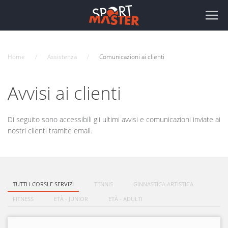
Home
Assistenza
Comunicazioni ai clienti
Avvisi ai clienti
Di seguito sono accessibili gli ultimi avvisi e comunicazioni inviate ai
nostri clienti tramite email.
TUTTI I CORSI E SERVIZI
TENNIS
GINNASTICA ARTISTICA
FITNESS
ETÀ - JUNIOR
ETÀ - ADULTI