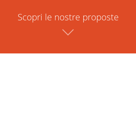
Scopri le nostre proposte
Vivi la tua passione per il tennis a 360°,
non-stop e senza stress:
va al Tennis Club?
Siamo con te 330 gior
ecessaria
solo la calura di agos