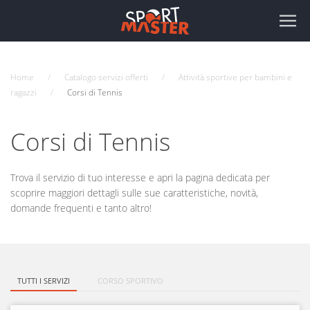
Home
Catalogo servizi offerti
Attività sportive per bambini e
ragazzi
Corsi di Tennis
Corsi di Tennis
Trova il servizio di tuo interesse e apri la pagina dedicata per
scoprire maggiori dettagli sulle sue caratteristiche, novità,
domande frequenti e tanto altro!
TUTTI I SERVIZI
CORSO SPORTIVO