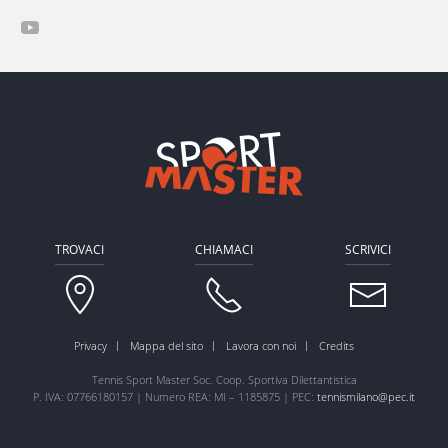
TROVACI
CHIAMACI
SCRIVICI
Privacy
Mappa del sito
Lavora con noi
Credits
Tennis Sport Master Soc. Coop. Sportiva Dilettantistica
P. IVA: 07766180157 | Numero REA: MI – 1185875 | PEC:
tennismilano@pec.it