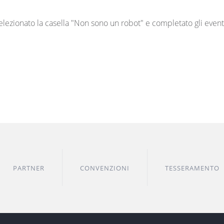
 selezionato la casella "Non sono un robot" e completato gli eventu
PARTNER
CONVENZIONI
TESSERAMENTO