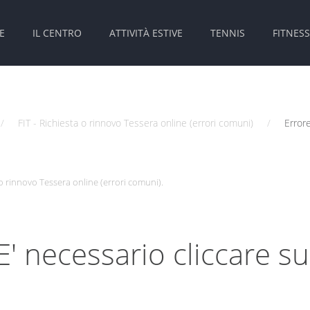
E
IL CENTRO
ATTIVITÀ ESTIVE
TENNIS
FITNESS
FIT - Richiesta o rinnovo Tessera online (errori comuni)
Errore
a o rinnovo Tessera online (errori comuni)
.
E' necessario cliccare s