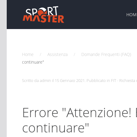
HOM
Home
Assistenza
Domande Frequenti (FAQ)
continuare"
Scritto da admin il
15 Gennaio 2021
. Pubblicato in
FIT - Richiest
Errore "Attenzione! 
continuare"