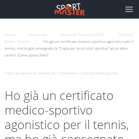
Home
Assistenza
Domande Frequenti (FAQ)
Certificati
Medici Sportivi
Ho già un certificato medico-sportivo agonistico per il
tennis, ma ho già consegnato la "Copia per la societa' sportiva" ad un altro
centro. Come posso fare?
Scritto da admin il
20 Gennaio 2021
. Pubblicato in
Certificati Medici Sportivi
.
Ho già un certificato
medico-sportivo
agonistico per il tennis,
ma ho già consegnato