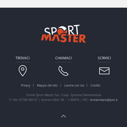
TROVACI
CHIAMACI
SCRIVICI
Privacy
Mappa del sito
Lavora con noi
Credits
Tennis Sport Master Soc. Coop. Sportiva Dilettantistica
P. IVA: 07766180157 | Numero REA: MI – 1185875 | PEC:
tennismilano@pec.it