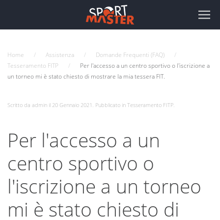
Home
Assistenza
Domande Frequenti (FAQ)
Tesseramento FITP
Per l'accesso a un centro sportivo o l'iscrizione a
un torneo mi è stato chiesto di mostrare la mia tessera FIT.
Scritto da admin il
20 Gennaio 2021
. Pubblicato in
Tesseramento FITP
.
Per l'accesso a un
centro sportivo o
l'iscrizione a un torneo
mi è stato chiesto di