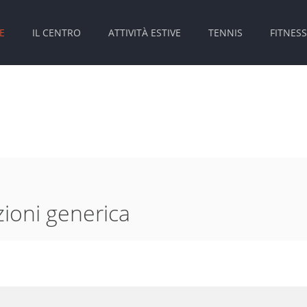
E
IL CENTRO
ATTIVITÀ ESTIVE
TENNIS
FITNESS
zioni generica