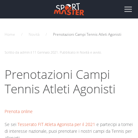
Home
Novità
Prenotazioni Campi Tennis Atleti Agonisti
Scritto da admin il
11 Gennaio 2021
. Pubblicato in
Novità e avvisi
.
Prenotazioni Campi
Tennis Atleti Agonisti
Prenota online
Se sei
Tesserato FIT Atleta Agonista per il 2021
e partecipi a tornei
di interesse nazionale, puoi prenotare i nostri campi da Tennis per
allenarti.