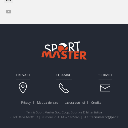
TROVACI
CHIAMACI
SCRIVICI
Privacy
Mappa del sito
Lavora con noi
Credits
Tennis Sport Master Soc. Coop. Sportiva Dilettantistica
P. IVA: 07766180157 | Numero REA: MI – 1185875 | PEC:
tennismilano@pec.it