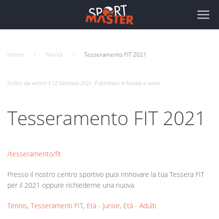
Home
Novità
Tesseramento FIT 2021
Scritto da admin il
12 Gennaio 2021
. Pubblicato in
Novità e avvisi
.
Tesseramento FIT 2021
/tesseramento/fit
Presso il nostro centro sportivo puoi rinnovare la tua Tessera FIT
per il 2021 oppure richiederne una nuova.
Tennis
,
Tesseramenti FIT
,
Età - Junior
,
Età - Adulti