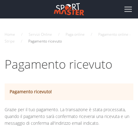
Home
Servizi Online
Paga online
Pagamento online -
Stripe
Pagamento ricevuto
Pagamento ricevuto
Pagamento ricevuto!
Grazie per il tuo pagamento. La transazione è stata processata,
quando il pagamento sarà confermato riceverai una ricevuta e un
messaggio di conferma all'indirizzo email indicato.